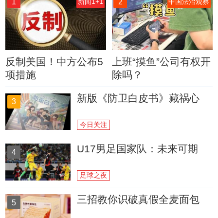
1
2
新闻1+1
中国法治观察
反制美国！中方公布5
上班“摸鱼”公司有权开
项措施
除吗？
新版《防卫白皮书》藏祸心
3
今日关注
U17男足国家队：未来可期
4
足球之夜
三招教你识破真假全麦面包
5