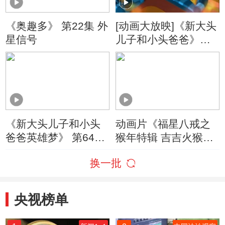
《奥趣多》 第22集 外
[动画大放映]《新大头
星信号
儿子和小头爸爸》
（第四季） 第341集
动画片大结局/大头自
己睡
《新大头儿子和小头
动画片《福星八戒之
爸爸英雄梦》 第64集
猴年特辑 吉吉火猴
大头孙悟空/河里的不
年》
换一批
速之客
央视榜单