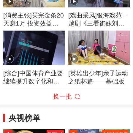
[消费主张]买完金条20
[戏曲采风]银海戏苑—
天赚1万 投资效益惊
越剧《三看御妹刘金
人
定》
[综合]中国体育产业要
[英雄出少年]亲子运动
继续提升数字化和智
之纸杯篇——基础版
能化水平
换一批
央视榜单