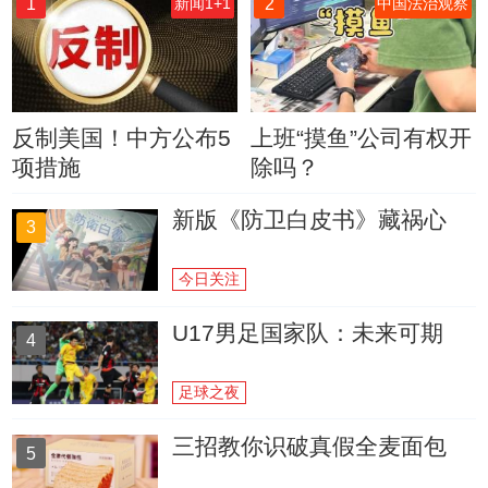
1
2
新闻1+1
中国法治观察
反制美国！中方公布5
上班“摸鱼”公司有权开
项措施
除吗？
新版《防卫白皮书》藏祸心
3
今日关注
U17男足国家队：未来可期
4
足球之夜
三招教你识破真假全麦面包
5