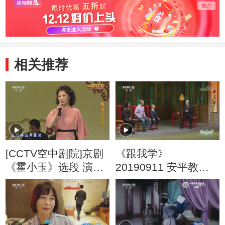
相关推荐
[CCTV空中剧院]京剧
《跟我学》
《霍小玉》选段 演
20190911 安平教京
唱：常秋月
剧《铡美案》