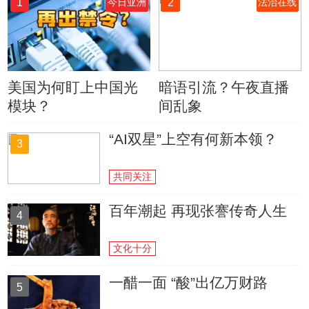
1
2
今日亚洲
法治在线
美国为何盯上中国光
暗语引流？午夜直播
模块？
间乱象
“AI双星”上空有何新本领？
3
共同关注
百年潮起 再现张謇传奇人生
4
文化十分
一醋一面 “酸”出亿万财路
5