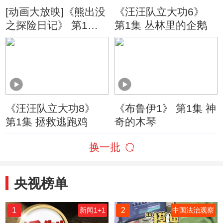
[动画大放映]《熊出没
《汪汪队立大功6》
之探险日记》 第1集
第1集 丛林里的企鹅
导游光头强
《汪汪队立大功8》
《布鲁伊1》 第1集 神
第1集 拯救逃跑鸡
奇的木琴
换一批
央视榜单
1
2
新闻1+1
中国法治观察