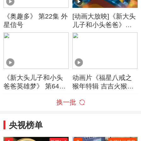
《奥趣多》 第22集 外
[动画大放映]《新大头
星信号
儿子和小头爸爸》
（第四季） 第341集
动画片大结局/大头自
己睡
《新大头儿子和小头
动画片《福星八戒之
爸爸英雄梦》 第64集
猴年特辑 吉吉火猴
大头孙悟空/河里的不
年》
换一批
速之客
央视榜单