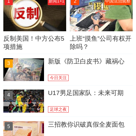
1
2
新闻1+1
中国法治观察
反制美国！中方公布5
上班“摸鱼”公司有权开
项措施
除吗？
新版《防卫白皮书》藏祸心
3
今日关注
U17男足国家队：未来可期
4
足球之夜
三招教你识破真假全麦面包
5