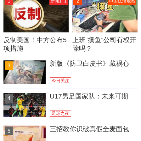
1
2
新闻1+1
中国法治观察
反制美国！中方公布5
上班“摸鱼”公司有权开
项措施
除吗？
新版《防卫白皮书》藏祸心
3
今日关注
U17男足国家队：未来可期
4
足球之夜
三招教你识破真假全麦面包
5