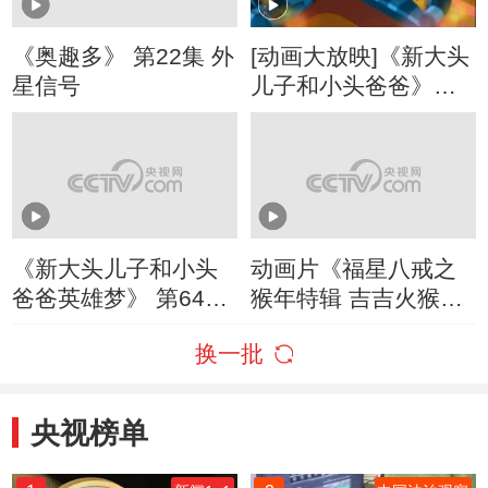
《奥趣多》 第22集 外
[动画大放映]《新大头
星信号
儿子和小头爸爸》
（第四季） 第341集
动画片大结局/大头自
己睡
《新大头儿子和小头
动画片《福星八戒之
爸爸英雄梦》 第64集
猴年特辑 吉吉火猴
大头孙悟空/河里的不
年》
换一批
速之客
央视榜单