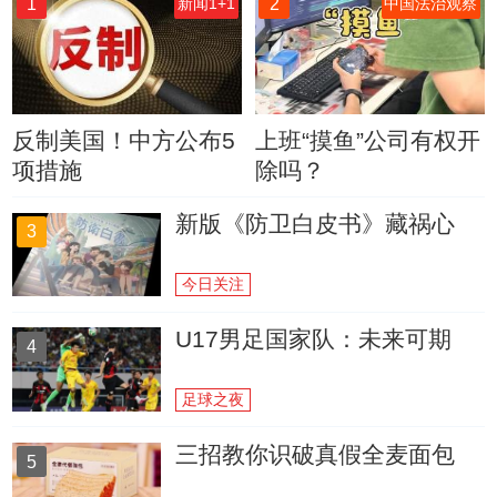
1
2
新闻1+1
中国法治观察
反制美国！中方公布5
上班“摸鱼”公司有权开
项措施
除吗？
新版《防卫白皮书》藏祸心
3
今日关注
U17男足国家队：未来可期
4
足球之夜
三招教你识破真假全麦面包
5