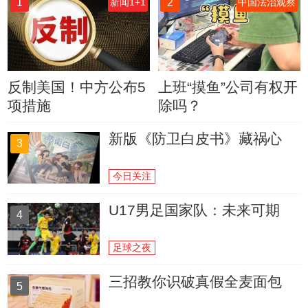
1
2
新闻1+1
中国法治观察
反制美国！中方公布5
上班“摸鱼”公司有权开
项措施
除吗？
新版《防卫白皮书》藏祸心
3
今日关注
U17男足国家队：未来可期
4
足球之夜
三招教你识破真假全麦面包
5