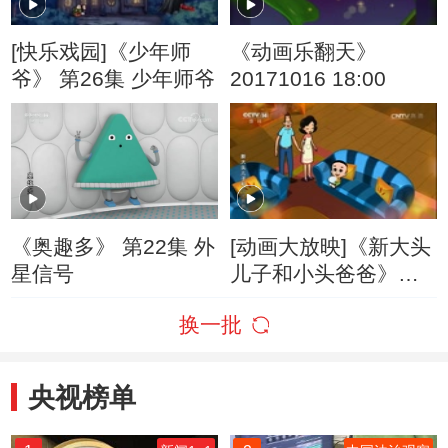
[快乐戏园]《少年师
《动画乐翻天》
爷》 第26集 少年师爷
20171016 18:00
《奥趣多》 第22集 外
[动画大放映]《新大头
星信号
儿子和小头爸爸》
（第四季） 第341集
换一批
动画片大结局/大头自
己睡
央视榜单