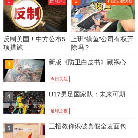
1
2
新闻1+1
中国法治观察
反制美国！中方公布5
上班“摸鱼”公司有权开
项措施
除吗？
新版《防卫白皮书》藏祸心
3
今日关注
U17男足国家队：未来可期
4
足球之夜
三招教你识破真假全麦面包
5