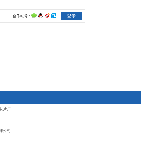
制片厂
律公约