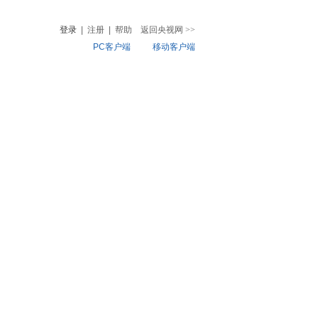
登录
|
注册
|
帮助
返回央视网
>>
PC客户端
移动客户端
音
热榜
微视频
儿
音乐
体育赛事
农业农村