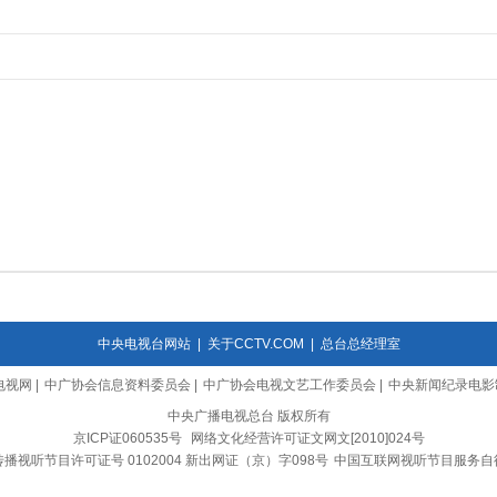
中央电视台网站
|
关于CCTV.COM
|
总台总经理室
电视网
|
中广协会信息资料委员会
|
中广协会电视文艺工作委员会
|
中央新闻纪录电影
中央广播电视总台 版权所有
京ICP证060535号
网络文化经营许可证文网文[2010]024号
播视听节目许可证号 0102004 新出网证（京）字098号
中国互联网视听节目服务自