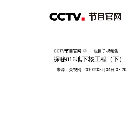
首页
直播
节目单
综合
新闻
财经
综艺
中文国际
体
CCTV节目官网
栏目子视频集
探秘816地下核工程（下）
来源：
央视网
2010年08月04日 07:20