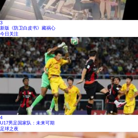
3
新版《防卫白皮书》藏祸心
今日关注
4
U17男足国家队：未来可期
足球之夜