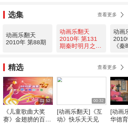
选集
查看更多
动画乐翻天
动画
动画乐翻天
2010年 第131
201
2010年 第88期
期秦时明月之百
《秦
步飞剑》5、6
步飞剑
精选
查看更多
02:52
00:32
《儿童歌曲大奖
[动画乐翻天]《互
[动画
赛》金翅膀的百灵
动》快乐天天见
华德
鸟
代嫁