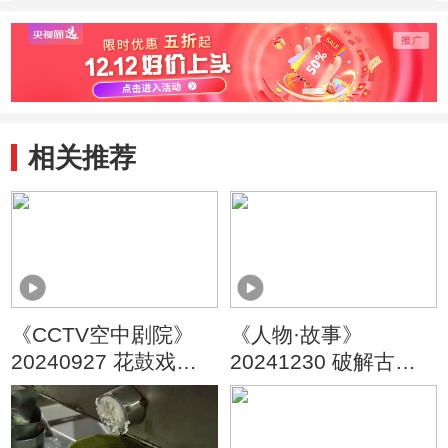
相关推荐
《CCTV空中剧院》
《人物·故事》
20240927 花鼓戏
20241230 破解古
《蔡坤山耕田》选场
籍“龙鳞”密码·张晓栋