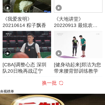
《我爱发明》
《大地讲堂》
20210614 粽子飘香
20220913 最炫农科
生
[CBA]调整心态 深圳
[健身动起来]郑洁为您
队20日晚再战辽宁
带来腰背部训练教学
换一批
央视榜单