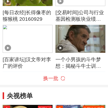
[每日农经]长得像枣的
[交易时间]公司与行业
猕猴桃 20160929
基因检测板块业绩加
速增长 投融资日趋活
跃
[百家讲坛]汉文帝对李
一个小男孩的斗牛梦
广的评价
想：揭秘斗牛士训练
过程
换一批
央视榜单