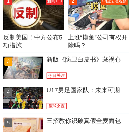
1
2
新闻1+1
中国法治观察
反制美国！中方公布5
上班“摸鱼”公司有权开
项措施
除吗？
新版《防卫白皮书》藏祸心
3
今日关注
U17男足国家队：未来可期
4
足球之夜
三招教你识破真假全麦面包
5