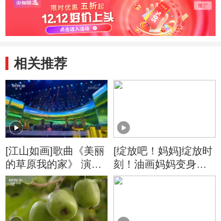
相关推荐
[江山如画]歌曲《美丽
[绽放吧！妈妈]绽放时
的草原我的家》 演
刻！油画妈妈变身艺
唱：阿云嘎
术女神