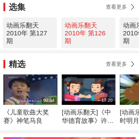
选集
查看更多
动画乐翻天
动画乐翻天
动画
2010年 第127
2010年 第126
201
期
期
期
精选
查看更多
02:54
17:20
《儿童歌曲大奖
[动画乐翻天]《中
[动画
赛》神笔马良
华德育故事》许武
时明
教弟
剑》第