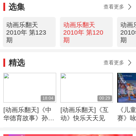
选集
查看更多
动画乐翻天
动画乐翻天
动画
2010年 第123
2010年 第120
201
期
期
期
精选
查看更多
18:04
00:29
[动画乐翻天]《中
[动画乐翻天]《互
《儿
华德育故事》孙晷
动》快乐天天见
赛》
温恭