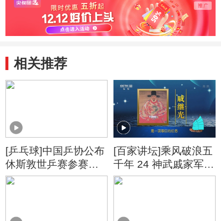
相关推荐
[乒乓球]中国乒协公布
[百家讲坛]乘风破浪五
休斯敦世乒赛参赛名
千年 24 神武戚家军
单
戚继光如何部署夺岛
之战