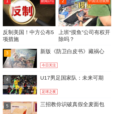
1
2
新闻1+1
中国法治观察
反制美国！中方公布5
上班“摸鱼”公司有权开
项措施
除吗？
新版《防卫白皮书》藏祸心
3
今日关注
U17男足国家队：未来可期
4
足球之夜
三招教你识破真假全麦面包
5