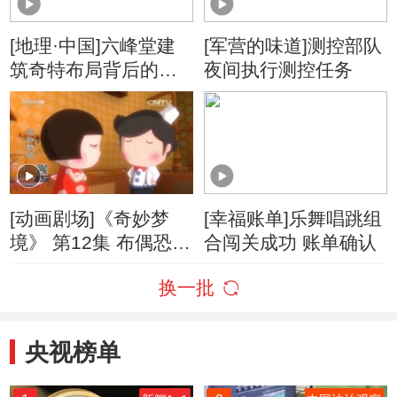
[地理·中国]六峰堂建
[军营的味道]测控部队
筑奇特布局背后的意
夜间执行测控任务
义
[动画剧场]《奇妙梦
[幸福账单]乐舞唱跳组
境》 第12集 布偶恐龙
合闯关成功 账单确认
蒂诺
换一批
央视榜单