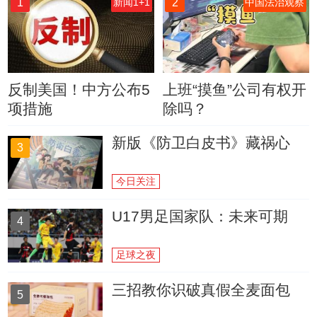
1
2
新闻1+1
中国法治观察
反制美国！中方公布5
上班“摸鱼”公司有权开
项措施
除吗？
新版《防卫白皮书》藏祸心
3
今日关注
U17男足国家队：未来可期
4
足球之夜
三招教你识破真假全麦面包
5