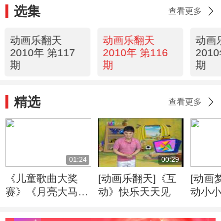
选集
查看更多
动画乐翻天
动画乐翻天
动画
2010年 第117
2010年 第116
201
期
期
期
精选
查看更多
01:24
00:29
《儿童歌曲大奖
[动画乐翻天]《互
[动画
赛》《月亮大马戏
动》快乐天天见
动小
团》片头曲 月亮
大马戏团之歌