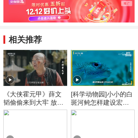
相关推荐
《大侠霍元甲》薛文
[科学动物园]小小的白
韬偷偷来到大牢 放走
斑河鲀怎样建设宏大
胡六
的海底婚房？