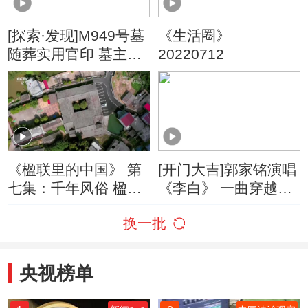
[探索·发现]M949号墓
《生活圈》
随葬实用官印 墓主人
20220712
身份成谜
《楹联里的中国》 第
[开门大吉]郭家铭演唱
七集：千年风俗 楹联
《李白》 一曲穿越回
庆金榜题名
大唐
换一批
央视榜单