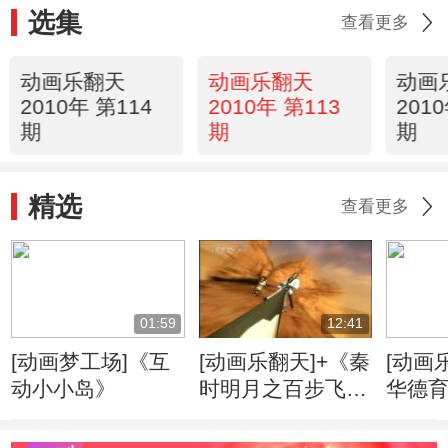
选集
查看更多
动画乐翻天
动画乐翻天
动画
2010年 第114
2010年 第113
201
期
期
期
精选
查看更多
01:59
12:41
[动画梦工场]《互
[动画乐翻天]+《秦
[动画
动小小岛》
时明月之百步飞
华德
剑》第1集
养吕