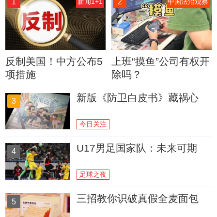
1
2
新闻1+1
中国法治观察
反制美国！中方公布5
上班“摸鱼”公司有权开
项措施
除吗？
新版《防卫白皮书》藏祸心
3
今日关注
U17男足国家队：未来可期
4
足球之夜
三招教你识破真假全麦面包
5