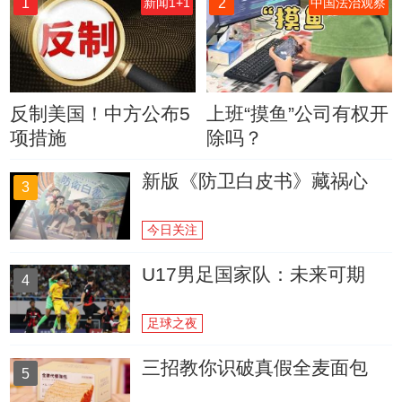
1
2
新闻1+1
中国法治观察
反制美国！中方公布5
上班“摸鱼”公司有权开
项措施
除吗？
新版《防卫白皮书》藏祸心
3
今日关注
U17男足国家队：未来可期
4
足球之夜
三招教你识破真假全麦面包
5