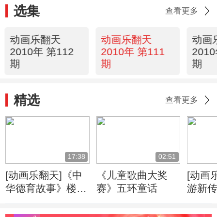
选集
查看更多
动画乐翻天
动画乐翻天
动画
2010年 第112
2010年 第111
201
期
期
期
精选
查看更多
17:38
02:51
[动画乐翻天]《中
《儿童歌曲大奖
[动画
华德育故事》楼护
赛》五环童话
游新传
养吕
师徒
圆满