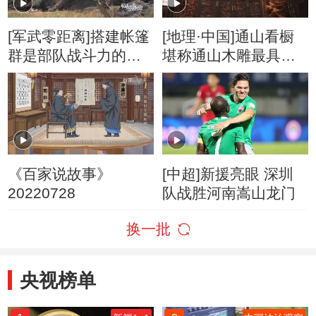
[军武零距离]搭建帐篷
[地理·中国]通山看橱
群是部队战斗力的重
堪称通山木雕最具代
要环节
表性的作品
《百家说故事》
[中超]新援亮眼 深圳
20220728
队战胜河南嵩山龙门
换一批
央视榜单