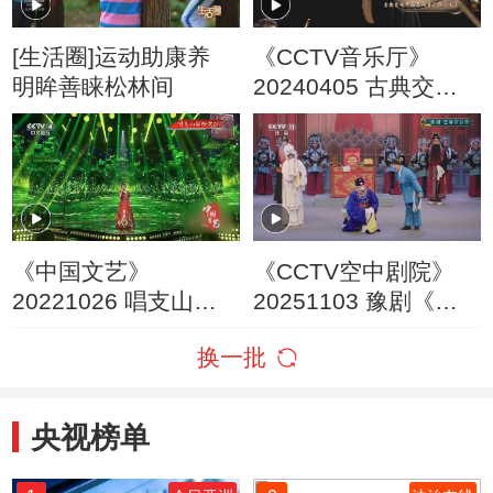
[生活圈]运动助康养
《CCTV音乐厅》
明眸善睐松林间
20240405 古典交响
作品系列音乐会
（七）
《中国文艺》
《CCTV空中剧院》
20221026 唱支山歌
20251103 豫剧《芝
给党听
麻官后传》
换一批
央视榜单