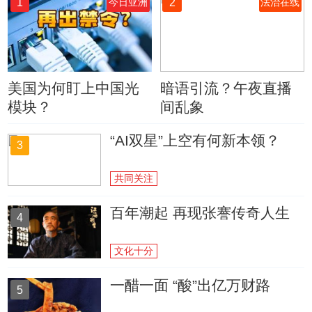
1
2
今日亚洲
法治在线
美国为何盯上中国光
暗语引流？午夜直播
模块？
间乱象
“AI双星”上空有何新本领？
3
共同关注
百年潮起 再现张謇传奇人生
4
文化十分
一醋一面 “酸”出亿万财路
5