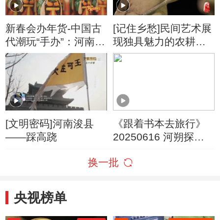
新春会办年货-中国古
[记住乡愁]民间艺术展
代潮玩“手办”：河南浚
现独具魅力的农耕文
县“泥咕咕”
化盛世
[文明密码]河南浚县
《跟着书本去旅行》
——踩高跷
20250616 河朔探秘
——仓廪安邦
换一批
央视榜单