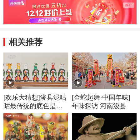
相关推荐
[欢乐大猜想]浚县泥咕
[金蛇起舞·中国年味]
咕最传统的底色是什
年味探访 河南浚县
么？