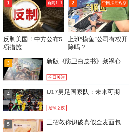
1
2
新闻1+1
中国法治观察
反制美国！中方公布5
上班“摸鱼”公司有权开
项措施
除吗？
新版《防卫白皮书》藏祸心
3
今日关注
U17男足国家队：未来可期
4
足球之夜
三招教你识破真假全麦面包
5