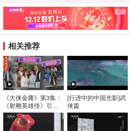
相关推荐
《大侠金庸》第3集：
[行进中的中国光影]武
《射雕英雄传》引进
侠篇
内地 单剧引爆全民武
侠狂潮