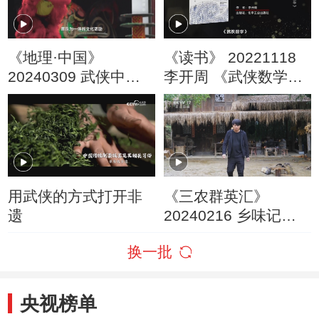
《地理·中国》
《读书》 20221118
20240309 武侠中的
李开周 《武侠数学》
地理（中）
有趣的数理化：《武
侠数学》
用武侠的方式打开非
《三农群英汇》
遗
20240216 乡味记
——“美食大侠”出山记
换一批
央视榜单