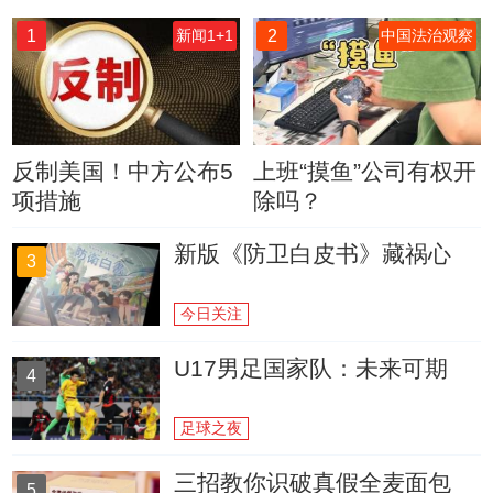
1
2
新闻1+1
中国法治观察
反制美国！中方公布5
上班“摸鱼”公司有权开
项措施
除吗？
新版《防卫白皮书》藏祸心
3
今日关注
U17男足国家队：未来可期
4
足球之夜
三招教你识破真假全麦面包
5