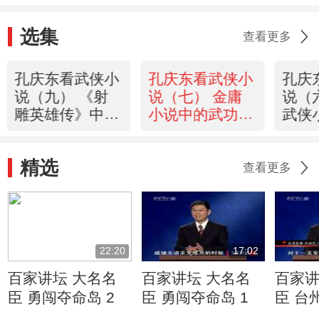
选集
查看更多
孔庆东看武侠小
孔庆东看武侠小
孔庆
说（九） 《射
说（七） 金庸
说（
雕英雄传》中的
小说中的武功
武侠
爱情（上）
（上）
功
精选
查看更多
22:20
17:02
百家讲坛 大名名
百家讲坛 大名名
百家讲
臣 勇闯夺命岛 2
臣 勇闯夺命岛 1
臣 台