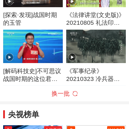
[探索·发现]战国时期
《法律讲堂(文史版)》
的玉管
20210805 礼法印记
（十三）变法图强
[解码科技史]不可思议
《军事纪录》
战国时期的这位君主
20210323 冷兵器时
为何会死于上厕所？
代 围魏救赵 3
换一批
央视榜单