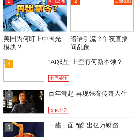
1
2
今日亚洲
法治在线
美国为何盯上中国光
暗语引流？午夜直播
模块？
间乱象
“AI双星”上空有何新本领？
3
共同关注
百年潮起 再现张謇传奇人生
4
文化十分
一醋一面 “酸”出亿万财路
5