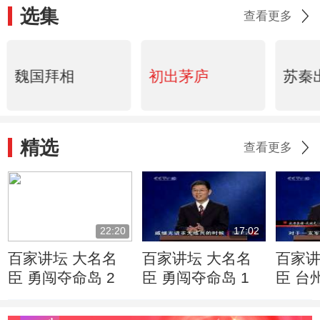
选集
查看更多
魏国拜相
初出茅庐
苏秦
精选
查看更多
22:20
17:02
百家讲坛 大名名
百家讲坛 大名名
百家讲
臣 勇闯夺命岛 2
臣 勇闯夺命岛 1
臣 台