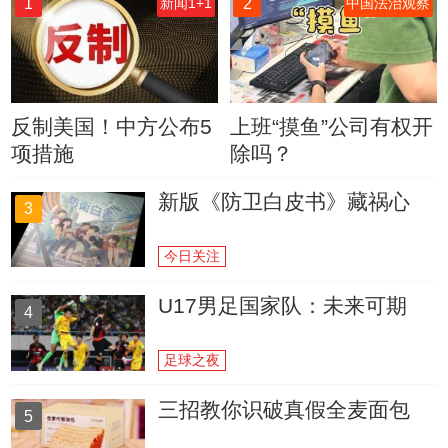
1
2
新闻1+1
中国法治观察
反制美国！中方公布5
上班“摸鱼”公司有权开
项措施
除吗？
新版《防卫白皮书》藏祸心
3
今日关注
U17男足国家队：未来可期
4
足球之夜
三招教你识破真假全麦面包
5