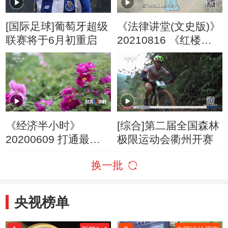
[国际足球]葡萄牙超级
《法律讲堂(文史版)》
联赛将于6月初重启
20210816 《红楼
梦》中的法文化·贾琏
的风流债（上）
《经济半小时》
[综合]第二届全国森林
20200609 打通最后
极限运动会衢州开赛
一公里
换一批
央视榜单