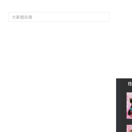
频道大全
栏目大全
片库
4K专区
听
育
电影
国防军事
电视剧
纪录
科教
戏曲
社会与法
少
往