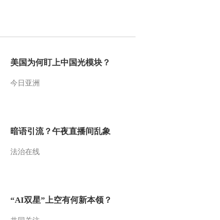
2010-03-03 02:31:11
动画乐翻天 2010年 第51
期
美国为何盯上中国光模块？
2010-03-02 07:42:38
今日亚洲
动画乐翻天 2010年 第50
期
2010-02-27 20:51:15
暗语引流？午夜直播间乱象
动画乐翻天 2010年 第49
法治在线
期
2010-02-26 20:05:08
动画乐翻天 2010年 第48
“AI双星”上空有何新本领？
期