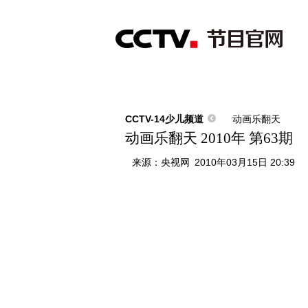
首页
直播
节目单
综合
新闻
财经
综艺
中文国际
体
CCTV-14少儿频道
动画乐翻天
动画乐翻天 2010年 第63期
来源：
央视网
2010年03月15日 20:39