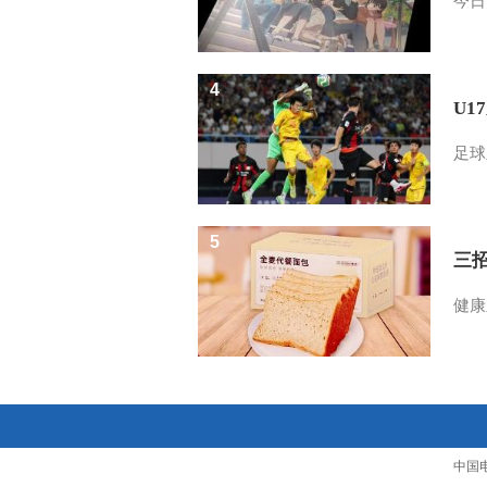
今日
4
U1
足球
5
三
健康
中国