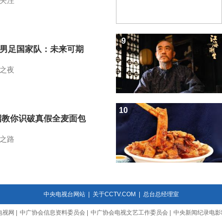
关注
9
7男足国家队：未来可期
之夜
10
招教你识破真假全麦面包
之路
中央电视台网站
|
关于CCTV.COM
|
总台总经理室
电视网
|
中广协会信息资料委员会
|
中广协会电视文艺工作委员会
|
中央新闻纪录电影