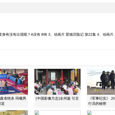
身有没有出现呢？A没有 B有 3、动画片 星猫历险记 第22集 4、动画片 
皮特森准绝杀 同曦男
[中国影像方志]全州篇 引言
《军事纪实》 202
男篮
行员的秘密