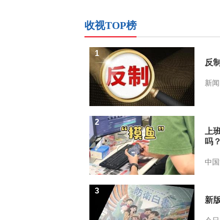
收视TOP榜
1
反
新闻
2
上
吗
中国
3
新