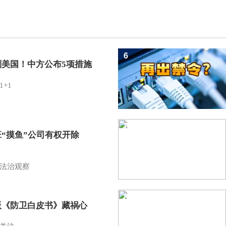
6
制美国！中方公布5项措施
1+1
7
班“摸鱼”公司有权开除
？
法治观察
8
版《防卫白皮书》藏祸心