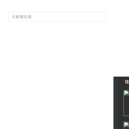
频道大全
栏目大全
片库
4K专区
听
育
电影
国防军事
电视剧
纪录
科教
戏曲
社会与法
少
往