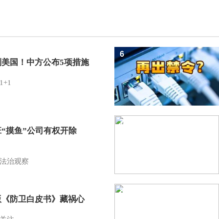
6
制美国！中方公布5项措施
1+1
7
班“摸鱼”公司有权开除
？
法治观察
8
版《防卫白皮书》藏祸心