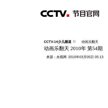
首页
直播
节目单
综合
新闻
财经
综艺
中文国际
体
CCTV-14少儿频道
动画乐翻天
动画乐翻天 2010年 第54期
来源：
央视网
2010年03月05日 05:13