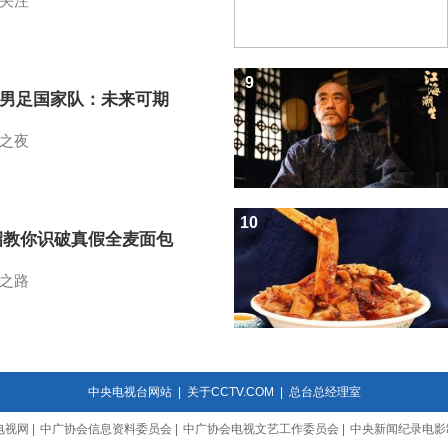
关注
9
7男足国家队：未来可期
之夜
10
招教你识破真假全麦面包
之路
中央电视台网站
|
关于CCTV.COM
|
总台总经理室
电视网
|
中广协会信息资料委员会
|
中广协会电视文艺工作委员会
|
中央新闻纪录电影