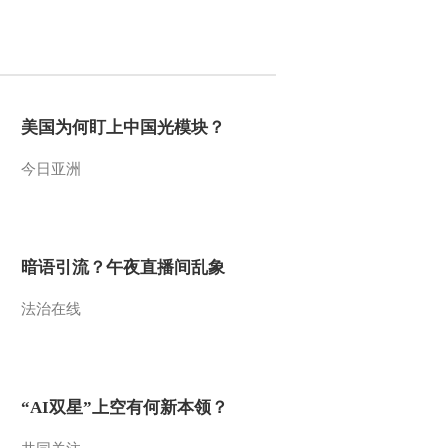
2010-02-20 16:03:02
动画乐翻天 2010年 第42
期
美国为何盯上中国光模块？
2010-02-19 07:35:59
今日亚洲
动画乐翻天 2010年 第41
期
2010-02-18 07:39:09
暗语引流？午夜直播间乱象
动画乐翻天 2010年 第40
法治在线
期
2010-02-16 23:09:40
动画乐翻天 2010年 第39
“AI双星”上空有何新本领？
期