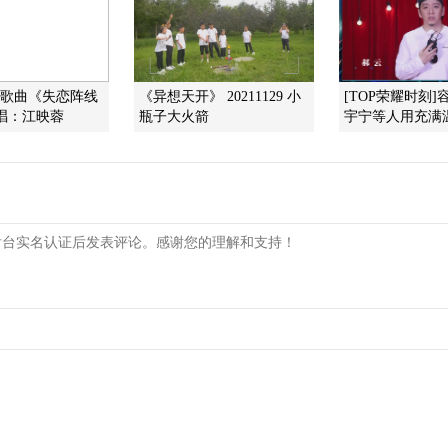
]歌曲《失恋阵线
《异想天开》 20211129 小
[TOP荣耀时刻
唱：江映蓉
瓶子大火箭
宇宁等人用充满温