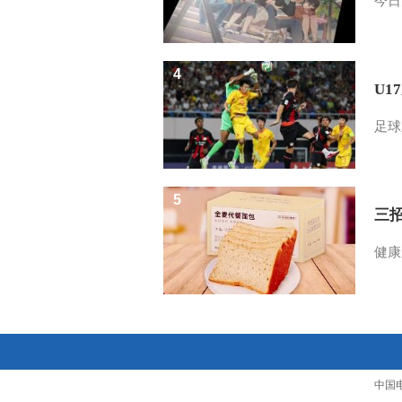
今日
4
U1
足球
5
三
健康
中国