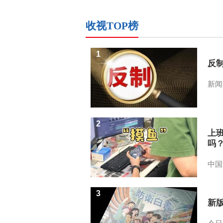
收视TOP榜
1
反
新闻
2
上
吗
中国
3
新