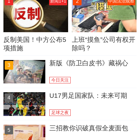
1
2
新闻1+1
中国法治观察
反制美国！中方公布5
上班“摸鱼”公司有权开
项措施
除吗？
新版《防卫白皮书》藏祸心
3
今日关注
U17男足国家队：未来可期
4
足球之夜
三招教你识破真假全麦面包
5