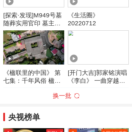
[探索·发现]M949号墓
《生活圈》
随葬实用官印 墓主人
20220712
身份成谜
《楹联里的中国》 第
[开门大吉]郭家铭演唱
七集：千年风俗 楹联
《李白》 一曲穿越回
庆金榜题名
大唐
换一批
央视榜单