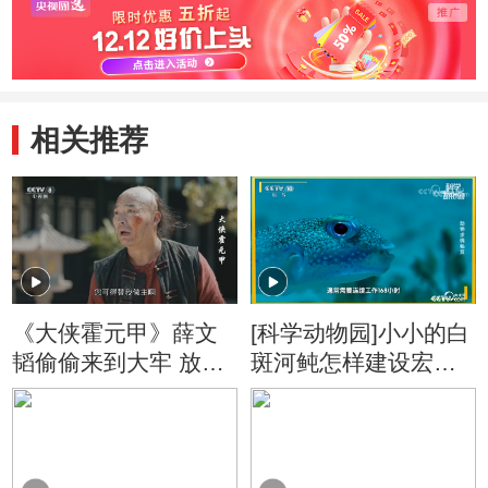
相关推荐
《大侠霍元甲》薛文
[科学动物园]小小的白
韬偷偷来到大牢 放走
斑河鲀怎样建设宏大
胡六
的海底婚房？