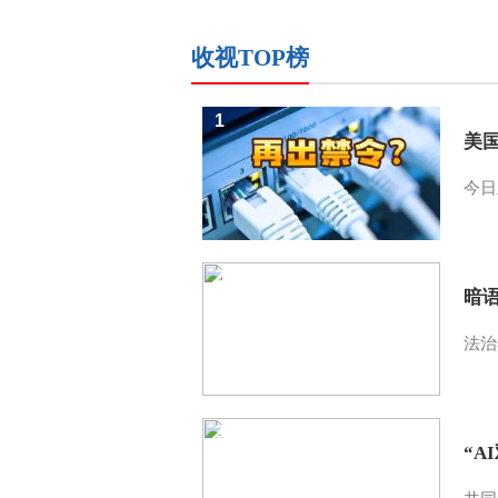
收视TOP榜
1
美
今日
2
暗
法治
3
“A