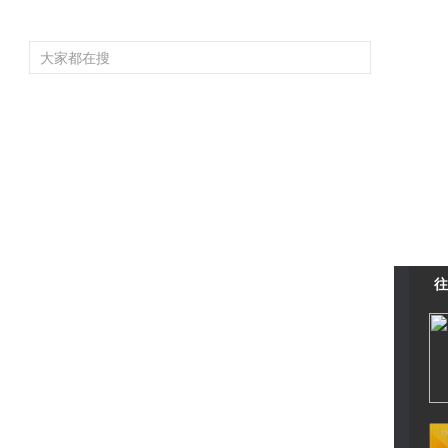
频道大全
栏目大全
片库
4K专区
听
育
电影
国防军事
电视剧
纪录
科教
戏曲
社会与法
少
往