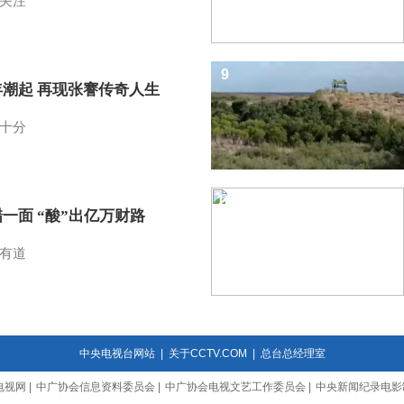
关注
9
年潮起 再现张謇传奇人生
十分
10
一面 “酸”出亿万财路
有道
中央电视台网站
|
关于CCTV.COM
|
总台总经理室
电视网
|
中广协会信息资料委员会
|
中广协会电视文艺工作委员会
|
中央新闻纪录电影