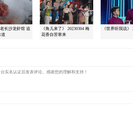
]老长沙龙虾馆 追
《角儿来了》 20230304 梅
《世界听我说》 20
味道
花香自苦寒来