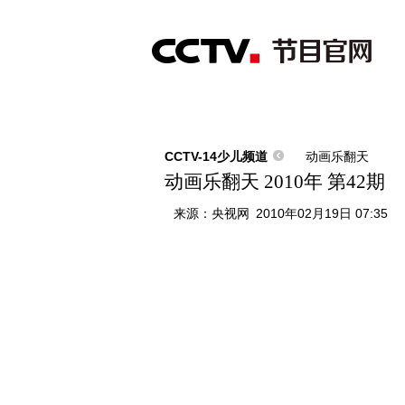
首页
直播
节目单
综合
新闻
财经
综艺
中文国际
体
CCTV-14少儿频道
动画乐翻天
动画乐翻天 2010年 第42期
来源：
央视网
2010年02月19日 07:35