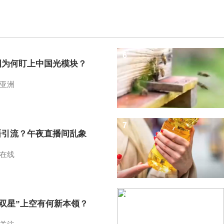
6
国为何盯上中国光模块？
亚洲
7
语引流？午夜直播间乱象
在线
8
I双星”上空有何新本领？