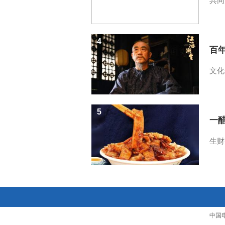
共同
4
百
文化
5
一醋
生财
中国