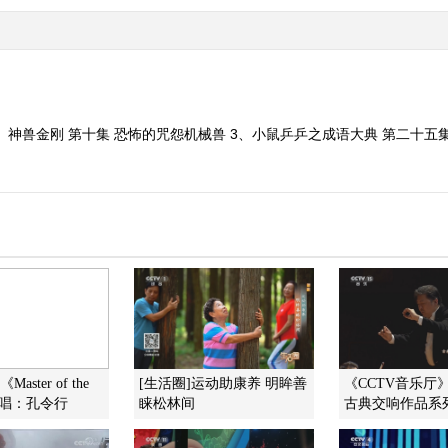
、神兽金刚 第十集 恐怖的咒怨机械兽 3、小鼠乒乒之成语大典 第二十五
aster of the
[生活圈]运动助康养 明眸善
《CCTV音乐厅》 2
 演唱：孔令行
睐松林间
古典交响作品系列