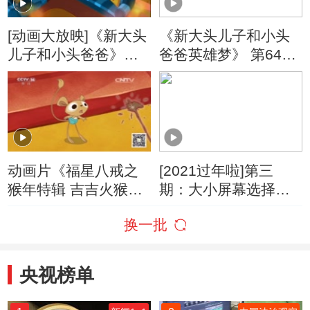
[动画大放映]《新大头
《新大头儿子和小头
儿子和小头爸爸》
爸爸英雄梦》 第64集
（第四季） 第341集
大头孙悟空/河里的不
动画片大结局/大头自
速之客
己睡
动画片《福星八戒之
[2021过年啦]第三
猴年特辑 吉吉火猴
期：大小屏幕选择多
年》
动画世界好精彩
换一批
央视榜单