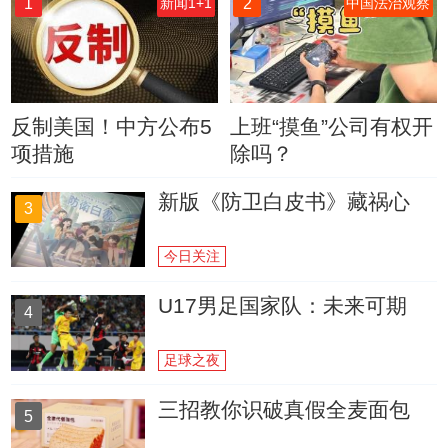
1
2
新闻1+1
中国法治观察
反制美国！中方公布5
上班“摸鱼”公司有权开
项措施
除吗？
新版《防卫白皮书》藏祸心
3
今日关注
U17男足国家队：未来可期
4
足球之夜
三招教你识破真假全麦面包
5