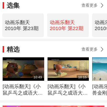
选集
查看更多
动画乐翻天
动画乐翻天
动画
2010年 第23期
2010年 第22期
201
精选
查看更多
10:49
10:15
[动画乐翻天]《小
[动画乐翻天]《小
[动画
鼠乒乓之成语大
鼠乒乓之成语大
兽金刚
典》第19集 执迷
典》第20集 柳暗
震与
不悟
花明