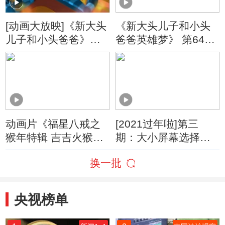
[动画大放映]《新大头
《新大头儿子和小头
儿子和小头爸爸》
爸爸英雄梦》 第64集
（第四季） 第341集
大头孙悟空/河里的不
动画片大结局/大头自
速之客
己睡
动画片《福星八戒之
[2021过年啦]第三
猴年特辑 吉吉火猴
期：大小屏幕选择多
年》
动画世界好精彩
换一批
央视榜单