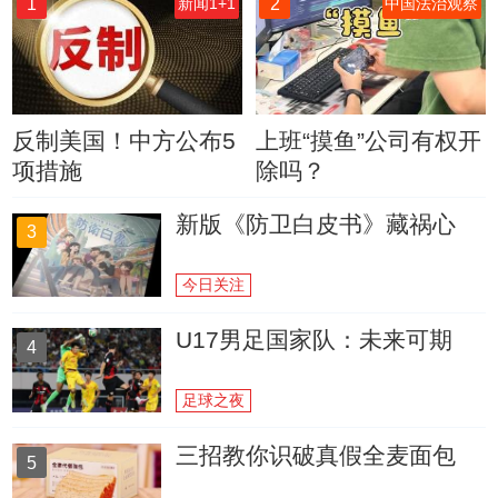
1
2
新闻1+1
中国法治观察
反制美国！中方公布5
上班“摸鱼”公司有权开
项措施
除吗？
新版《防卫白皮书》藏祸心
3
今日关注
U17男足国家队：未来可期
4
足球之夜
三招教你识破真假全麦面包
5