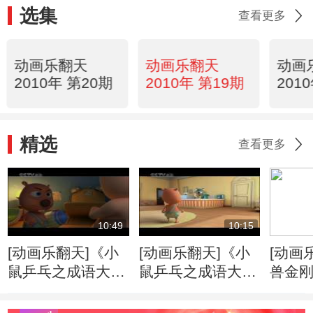
选集
查看更多
动画乐翻天
动画乐翻天
动画
2010年 第20期
2010年 第19期
201
精选
查看更多
10:49
10:15
[动画乐翻天]《小
[动画乐翻天]《小
[动画
鼠乒乓之成语大
鼠乒乓之成语大
兽金刚
典》第19集 执迷
典》第20集 柳暗
震与
不悟
花明