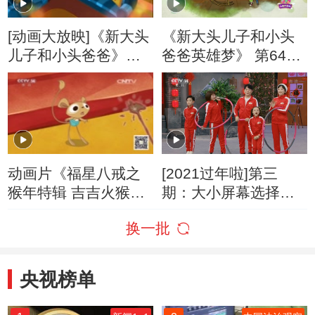
[动画大放映]《新大头
《新大头儿子和小头
儿子和小头爸爸》
爸爸英雄梦》 第64集
（第四季） 第341集
大头孙悟空/河里的不
动画片大结局/大头自
速之客
己睡
动画片《福星八戒之
[2021过年啦]第三
猴年特辑 吉吉火猴
期：大小屏幕选择多
年》
动画世界好精彩
换一批
央视榜单