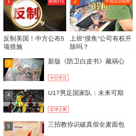
1
2
新闻1+1
中国法治观察
反制美国！中方公布5
上班“摸鱼”公司有权开
项措施
除吗？
新版《防卫白皮书》藏祸心
3
今日关注
U17男足国家队：未来可期
4
足球之夜
三招教你识破真假全麦面包
5