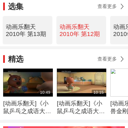
选集
查看更多
动画乐翻天
动画乐翻天
动画
2010年 第13期
2010年 第12期
201
精选
查看更多
10:49
10:15
[动画乐翻天]《小
[动画乐翻天]《小
[动画
鼠乒乓之成语大
鼠乒乓之成语大
兽金刚
典》第19集 执迷
典》第20集 柳暗
震与
不悟
花明