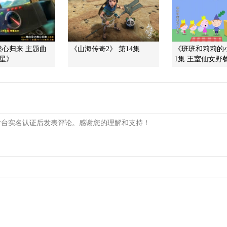
心归来 主题曲
《山海传奇2》 第14集
《班班和莉莉的
星》
1集 王室仙女野