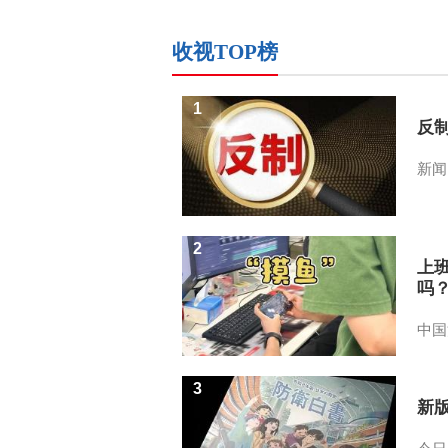
收视TOP榜
1
反
新闻
2
上
吗
中国
3
新