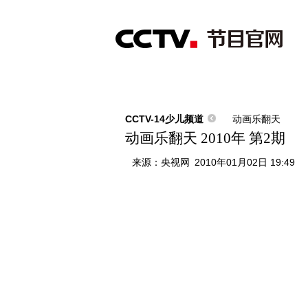
首页
直播
节目单
综合
新闻
财经
综艺
中文国际
体
CCTV-14少儿频道
动画乐翻天
动画乐翻天 2010年 第2期
来源：
央视网
2010年01月02日 19:49