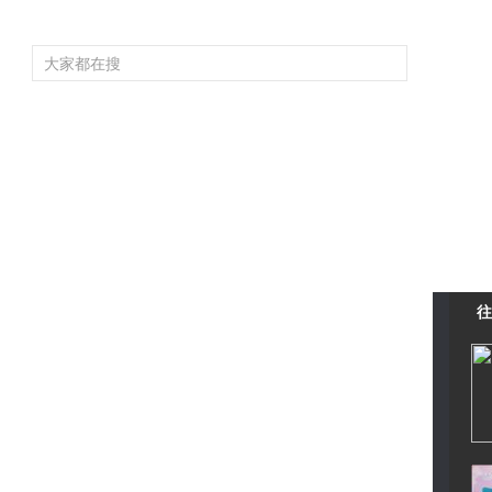
频道大全
栏目大全
片库
4K专区
听
育
电影
国防军事
电视剧
纪录
科教
戏曲
社会与法
少
往