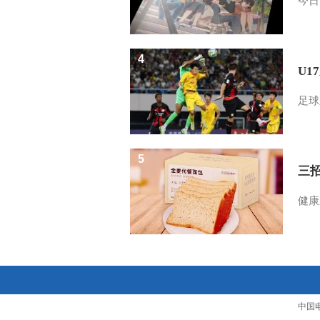
今日
4
U1
足球
5
三
健康
中国