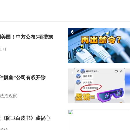
6
制美国！中方公布5项措施
1+1
7
班“摸鱼”公司有权开除
？
法治观察
8
版《防卫白皮书》藏祸心