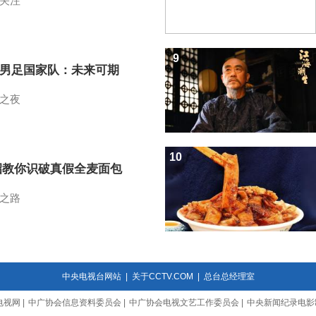
关注
9
7男足国家队：未来可期
之夜
10
招教你识破真假全麦面包
之路
中央电视台网站
|
关于CCTV.COM
|
总台总经理室
电视网
|
中广协会信息资料委员会
|
中广协会电视文艺工作委员会
|
中央新闻纪录电影