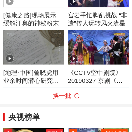
[健康之路]现场展示
宫岩手忙脚乱挑战 “非
缓解汗臭的神秘粉末
遗”传人玩转风火流星
[地理·中国]曾晓虎用
《CCTV空中剧院》
业余时间潜心研究临
20190327 京剧《三
湘方言
打祝家庄》 1/2
换一批
央视榜单