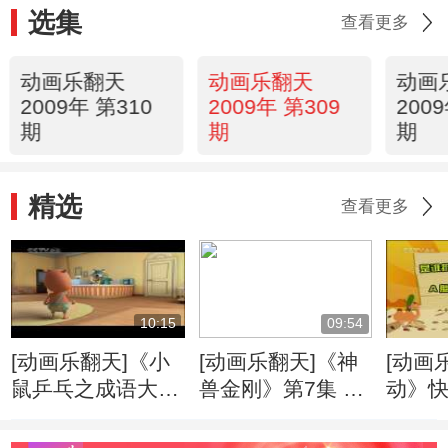
选集
查看更多
动画乐翻天
动画乐翻天
动画
2009年 第310
2009年 第309
200
期
期
期
精选
查看更多
10:15
09:54
[动画乐翻天]《小
[动画乐翻天]《神
[动画
鼠乒乓之成语大
兽金刚》第7集 地
动》
典》第20集 柳暗
震与海啸
花明