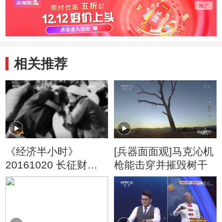
相关推荐
《经济半小时》
[兵器面面观]马克沁机
20161020 长征财经
枪能击穿并摧毁树干
密码：长征前的苏维
埃经济