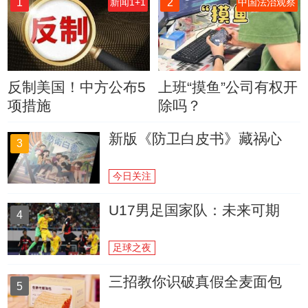
1
2
新闻1+1
中国法治观察
反制美国！中方公布5
上班“摸鱼”公司有权开
项措施
除吗？
新版《防卫白皮书》藏祸心
3
今日关注
U17男足国家队：未来可期
4
足球之夜
三招教你识破真假全麦面包
5