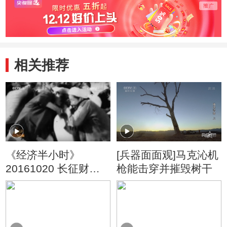
相关推荐
《经济半小时》
[兵器面面观]马克沁机
20161020 长征财经
枪能击穿并摧毁树干
密码：长征前的苏维
埃经济