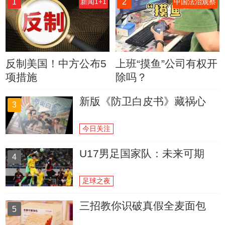
1
2
新闻1+1
中国法治观察
反制美国！中方公布5
上班“摸鱼”公司有权开
项措施
除吗？
新版《防卫白皮书》藏祸心
3
今日关注
U17男足国家队：未来可期
4
足球之夜
三招教你识破真假全麦面包
5