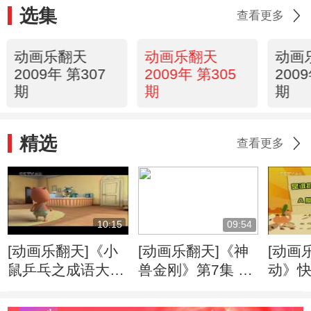
选集
查看更多
动画乐翻天
动画乐翻天
动画
2009年 第307
2009年 第305
200
期
期
期
精选
查看更多
10:15
09:54
[动画乐翻天]《小
[动画乐翻天]《神
[动画
鼠乒乓之成语大
兽金刚》第7集 地
动》
典》第20集 柳暗
震与海啸
花明