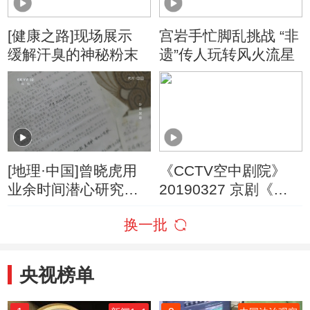
[健康之路]现场展示
宫岩手忙脚乱挑战 “非
缓解汗臭的神秘粉末
遗”传人玩转风火流星
[地理·中国]曾晓虎用
《CCTV空中剧院》
业余时间潜心研究临
20190327 京剧《三
湘方言
打祝家庄》 1/2
换一批
央视榜单