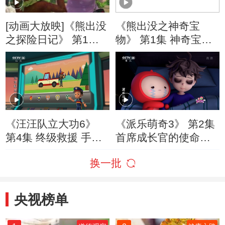
[动画大放映]《熊出没
《熊出没之神奇宝
之探险日记》 第1集
物》 第1集 神奇宝物
导游光头强
现世
《汪汪队立大功6》
《派乐萌奇3》 第2集
第4集 终级救援 手机
首席成长官的使命
失踪谜案
（下）
换一批
央视榜单