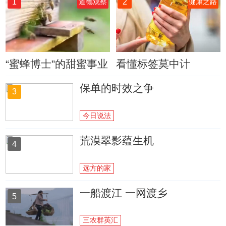
1
2
道德观察
健康之路
“蜜蜂博士”的甜蜜事业
看懂标签莫中计
保单的时效之争
3
今日说法
荒漠翠影蕴生机
4
远方的家
一船渡江 一网渡乡
5
三农群英汇