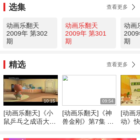
选集
查看更多
动画乐翻天
动画乐翻天
动画
2009年 第302
2009年 第301
200
期
期
期
精选
查看更多
10:15
09:54
[动画乐翻天]《小
[动画乐翻天]《神
[动画
鼠乒乓之成语大
兽金刚》第7集 地
动》
典》第20集 柳暗
震与海啸
花明