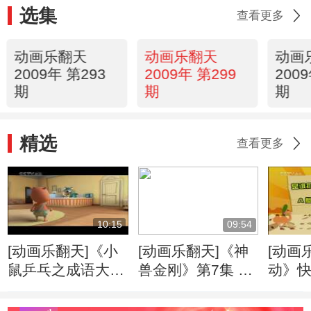
选集
查看更多
动画乐翻天
动画乐翻天
动画
2009年 第293
2009年 第299
200
期
期
期
精选
查看更多
10:15
09:54
[动画乐翻天]《小
[动画乐翻天]《神
[动画
鼠乒乓之成语大
兽金刚》第7集 地
动》
典》第20集 柳暗
震与海啸
花明