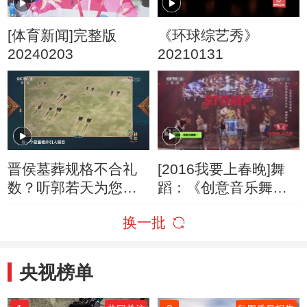
[体育新闻]完整版
《环球综艺秀》
20240203
20210131
晋侯墓葬规格不合礼
[2016我要上春晚]舞
数？听郭若天为您细
蹈：《创意音乐舞》
细道来
表演：破铜烂铁演出
换一批
团队
央视榜单