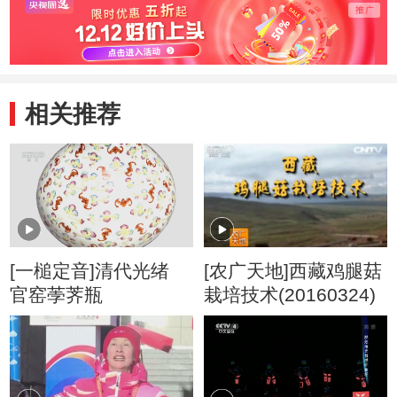
相关推荐
[一槌定音]清代光绪
[农广天地]西藏鸡腿菇
官窑荸荠瓶
栽培技术(20160324)