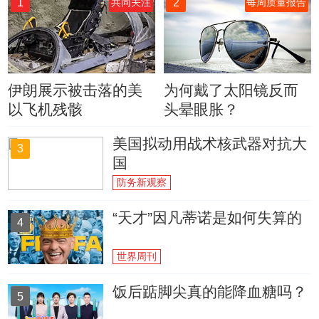
1
2
共同关注
每周质量报告
伊朗展示被击落的美
为何戴了太阳镜反而
以飞机残骸
头晕眼胀？
美国拟动用战术核武器对抗大
3
国
防务新观察
“天才”因凡蒂诺是如何失算的
4
世界周刊
饭后踮脚尖真的能降血糖吗？
5