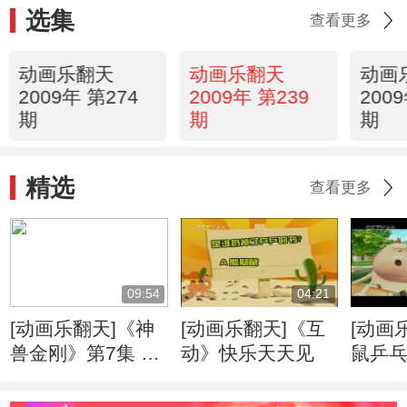
选集
查看更多
动画乐翻天
动画乐翻天
动画
2009年 第274
2009年 第239
200
期
期
期
精选
查看更多
09:54
04:21
[动画乐翻天]《神
[动画乐翻天]《互
[动画
兽金刚》第7集 地
动》快乐天天见
鼠乒
震与海啸
典》第
弥彰