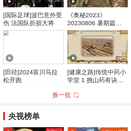
[国际足球]波巴意外受
《奥秘2023》
伤 法国队折损大将
20230806 暑期篇
（28）
[田径]2024富川马拉
[健康之路]传统中药小
松开跑
学堂 1 挑山药有诀窍
抓住特点药效好
换一批
央视榜单