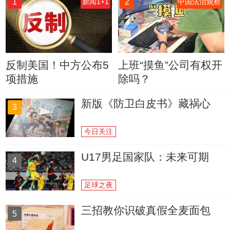
1
2
新闻1+1
中国法治观察
反制美国！中方公布5
上班“摸鱼”公司有权开
项措施
除吗？
新版《防卫白皮书》藏祸心
3
今日关注
U17男足国家队：未来可期
4
足球之夜
三招教你识破真假全麦面包
5