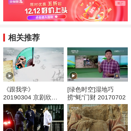
相关推荐
《跟我学》
[绿色时空]湿地巧
20190304 京剧欣赏
捞“蚝”门财 20170702
入门（一） 特别节目