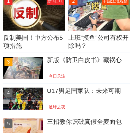
1
2
新闻1+1
中国法治观察
反制美国！中方公布5
上班“摸鱼”公司有权开
项措施
除吗？
新版《防卫白皮书》藏祸心
3
今日关注
U17男足国家队：未来可期
4
足球之夜
三招教你识破真假全麦面包
5