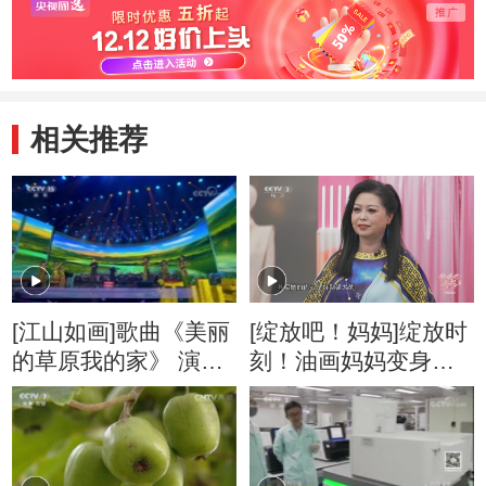
相关推荐
[江山如画]歌曲《美丽
[绽放吧！妈妈]绽放时
的草原我的家》 演
刻！油画妈妈变身艺
唱：阿云嘎
术女神