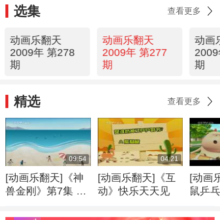
选集
查看更多
动画乐翻天
动画乐翻天
动画
2009年 第278
2009年 第277
200
期
期
期
精选
查看更多
09:54
04:21
[动画乐翻天]《神
[动画乐翻天]《互
[动画
兽金刚》第7集 地
动》快乐天天见
鼠乒
震与海啸
典》第
弥彰