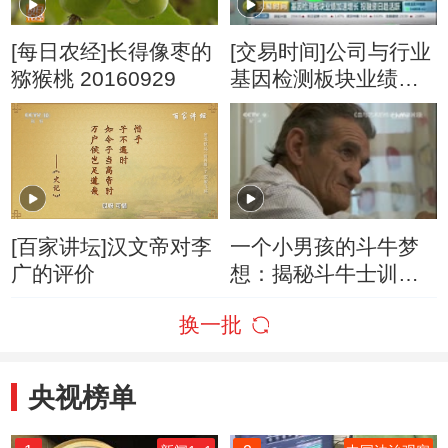
[每日农经]长得像枣的
[交易时间]公司与行业
猕猴桃 20160929
基因检测板块业绩加
速增长 投融资日趋活
跃
[百家讲坛]汉文帝对李
一个小男孩的斗牛梦
广的评价
想：揭秘斗牛士训练
过程
换一批
央视榜单