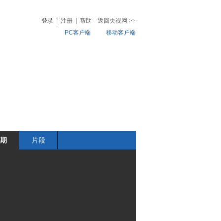
登录
|
注册
|
帮助
返回央视网
>>
PC客户端
移动客户端
音
热榜
微视频
儿
音乐
体育赛事
农业农村
期
片段