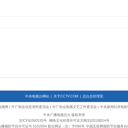
中央电视台网站
|
关于CCTV.COM
|
总台总经理室
电视网
|
中广协会信息资料委员会
|
中广协会电视文艺工作委员会
|
中央新闻纪录电影
中央广播电视总台 版权所有
京ICP证060535号
网络文化经营许可证文网文[2010]024号
播视听节目许可证号 0102004 新出网证（京）字098号
中国互联网视听节目服务自