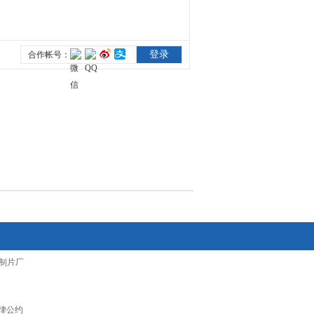
制片厂
律公约