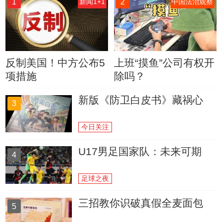
1
2
新闻1+1
中国法治观察
反制美国！中方公布5
上班“摸鱼”公司有权开
项措施
除吗？
新版《防卫白皮书》藏祸心
3
今日关注
U17男足国家队：未来可期
4
足球之夜
三招教你识破真假全麦面包
5