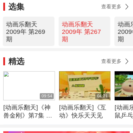
选集
查看更多
动画乐翻天
动画乐翻天
动画
2009年 第269
2009年 第267
200
期
期
期
精选
查看更多
09:54
04:21
[动画乐翻天]《神
[动画乐翻天]《互
[动画
兽金刚》第7集 地
动》快乐天天见
鼠乒
震与海啸
典》第
弥彰