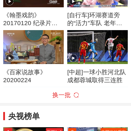
《翰墨戏韵》
[自行车]环湖赛道旁
20170120 纪录片
的“活力”车队 老年骑
《徐渭》 第四集
行队
《百家说故事》
[中超]一球小胜河北队
20200224
成都蓉城取得三连胜
换一批
央视榜单