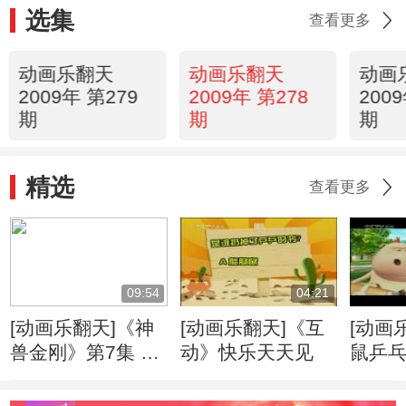
选集
查看更多
动画乐翻天
动画乐翻天
动画
2009年 第279
2009年 第278
200
期
期
期
精选
查看更多
09:54
04:21
[动画乐翻天]《神
[动画乐翻天]《互
[动画
兽金刚》第7集 地
动》快乐天天见
鼠乒
震与海啸
典》第
弥彰