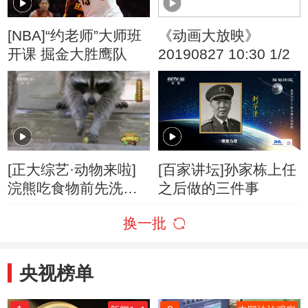
[NBA]“约老师”大师班
《动画大放映》
开课 掘金大胜鹰队
20190827 10:30 1/2
[正大综艺·动物来啦]
[百家讲坛]孙家栋上任
浣熊吃食物前先洗一
之后做的三件事
下是因为要把食物洗
换一批
干净？
央视榜单