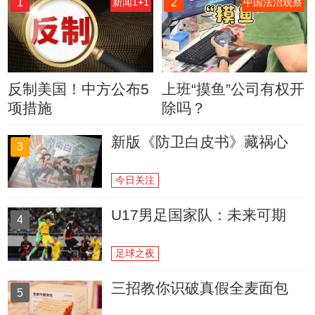
1
2
新闻1+1
中国法治观察
反制美国！中方公布5
上班“摸鱼”公司有权开
项措施
除吗？
新版《防卫白皮书》藏祸心
3
今日关注
U17男足国家队：未来可期
4
足球之夜
三招教你识破真假全麦面包
5