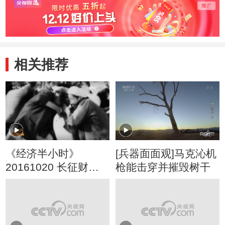
相关推荐
《经济半小时》
[兵器面面观]马克沁机
20161020 长征财经
枪能击穿并摧毁树干
密码：长征前的苏维
埃经济