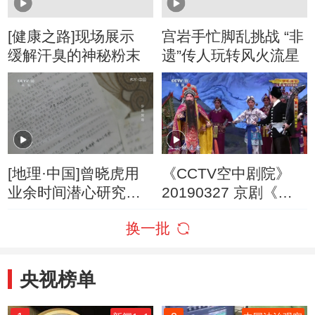
[健康之路]现场展示
宫岩手忙脚乱挑战 “非
缓解汗臭的神秘粉末
遗”传人玩转风火流星
[地理·中国]曾晓虎用
《CCTV空中剧院》
业余时间潜心研究临
20190327 京剧《三
湘方言
打祝家庄》 1/2
换一批
央视榜单