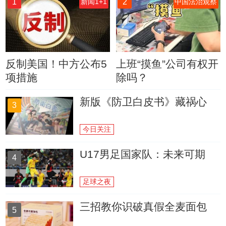
1
2
新闻1+1
中国法治观察
反制美国！中方公布5
上班“摸鱼”公司有权开
项措施
除吗？
新版《防卫白皮书》藏祸心
3
今日关注
U17男足国家队：未来可期
4
足球之夜
三招教你识破真假全麦面包
5