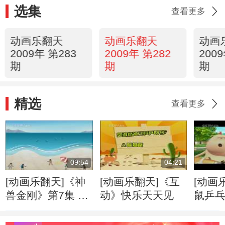
选集
查看更多
动画乐翻天
动画乐翻天
动画
2009年 第283
2009年 第282
200
期
期
期
精选
查看更多
09:54
04:21
[动画乐翻天]《神
[动画乐翻天]《互
[动画
兽金刚》第7集 地
动》快乐天天见
鼠乒
震与海啸
典》第
弥彰