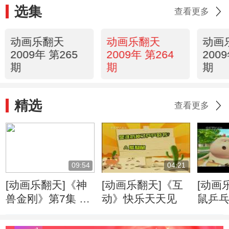
选集
查看更多
动画乐翻天
动画乐翻天
动画
2009年 第265
2009年 第264
200
期
期
期
精选
查看更多
09:54
04:21
[动画乐翻天]《神
[动画乐翻天]《互
[动画
兽金刚》第7集 地
动》快乐天天见
鼠乒
震与海啸
典》第
弥彰