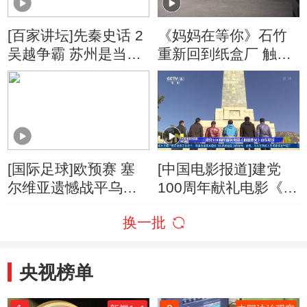
[百家讲坛]先秦史话 2
《妈妈在等你》石竹
吴越争霸 苏州是当年
重新回到纸盒厂 触景
吴国的都城
生情内心有些难过
[国际足球]欧预赛 塞
[中国电影报道]建党
尔维亚遗憾战平乌克
100周年献礼电影《徂
兰
徕烽火》山东堪景
换一批
央视榜单