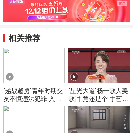
相关推荐
[越战越勇]青年时期交
[星光大道]杨一歌人美
友不慎违法犯罪 入狱
歌甜 竟还是个“手艺
改造后才知愧对家庭
人”