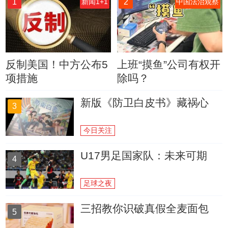
1
2
新闻1+1
中国法治观察
反制美国！中方公布5
上班“摸鱼”公司有权开
项措施
除吗？
新版《防卫白皮书》藏祸心
3
今日关注
U17男足国家队：未来可期
4
足球之夜
三招教你识破真假全麦面包
5