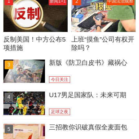
1
2
新闻1+1
中国法治观察
反制美国！中方公布5
上班“摸鱼”公司有权开
项措施
除吗？
新版《防卫白皮书》藏祸心
3
今日关注
U17男足国家队：未来可期
4
足球之夜
三招教你识破真假全麦面包
5