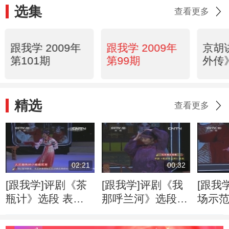
选集
查看更多
跟我学 2009年
跟我学 2009年
京胡
第101期
第99期
外传
精选
查看更多
02:21
00:32
[跟我学]评剧《茶
[跟我学]评剧《我
[跟我
瓶计》选段 表
那呼兰河》选段
场示
演：吕晓天
表演：徐杨
20130
20130707
20130707