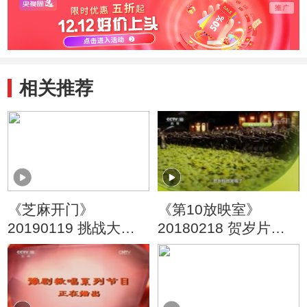
相关推荐
《芝麻开门》
《第10放映室》
20190119 挑战大现
20180218 贺岁片大
场
拜年（三）百舸争流