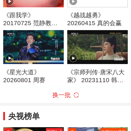
《跟我学》
《越战越勇》
20170725 范静教唱
20260415 真的会赢
豫剧《花木兰》选段
《星光大道》
《宗师列传·唐宋八大
20260801 周赛
家》 20231110 韩愈·
上
换一批
央视榜单