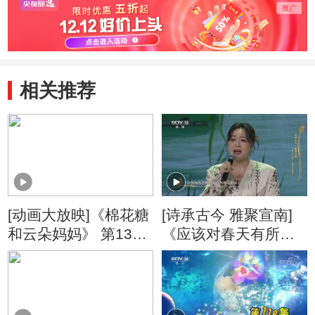
相关推荐
[动画大放映]《棉花糖
[诗承古今 雅聚宣南]
和云朵妈妈》 第134
《应该对春天有所表
集 迟到一点点/等待花
示》 舞蹈：王念慈
开
（北京舞蹈学院） 古
筝演奏：丁雪儿