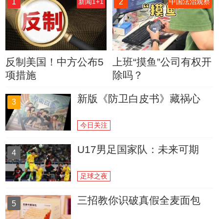
1
2
新闻1+1
中国法治观察
反制美国！中方公布5
上班“摸鱼”公司有权开
项措施
除吗？
新版《防卫白皮书》藏祸心
3
今日关注
U17男足国家队：未来可期
4
足球之夜
三招教你识破真假全麦面包
5