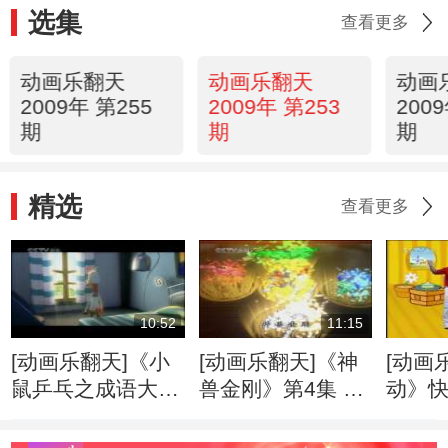
选集
查看更多
动画乐翻天
动画乐翻天
动画
2009年 第255
2009年 第253
200
期
期
期
精选
查看更多
10:52
11:15
[动画乐翻天]《小
[动画乐翻天]《神
[动画
鼠乒乓之成语大
兽金刚》第4集 长
动》
典》第13集 黄梁
毛象的复活
一梦