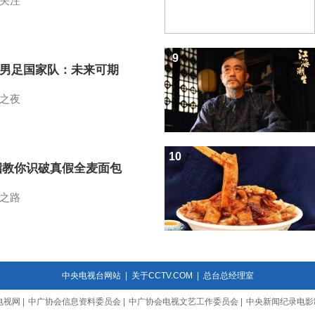
关注
9
7男足国家队：未来可期
之夜
10
招教你识破真假全麦面包
之路
中央电视台网站
|
关于CCTV.COM
|
总台总经理室
电视网
|
中广协会信息资料委员会
|
中广协会电视文艺工作委员会
|
中央新闻纪录电影