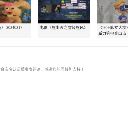
 20240217
电影《熊出没之雪岭熊风》
《汪汪队立大功7
威力狗电光出击 闯