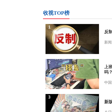
收视TOP榜
1
反
新闻
2
上
吗
中国
3
新