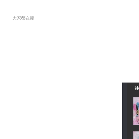
频道大全
栏目大全
片库
4K专区
听
育
电影
国防军事
电视剧
纪录
科教
戏曲
社会与法
少
往