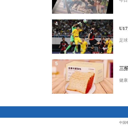
今日
4
U1
足球
5
三
健康
中国