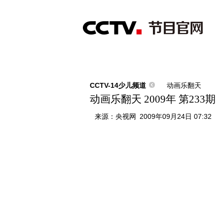
首页
直播
节目单
综合
新闻
财经
综艺
中文国际
体
CCTV-14少儿频道
动画乐翻天
动画乐翻天 2009年 第233期
来源：
央视网
2009年09月24日 07:32