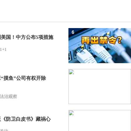
6
制美国！中方公布5项措施
1+1
7
班“摸鱼”公司有权开除
？
法治观察
8
版《防卫白皮书》藏祸心