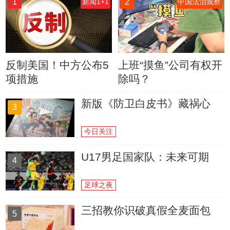
1
2
新闻1+1
中国法治观察
反制美国！中方公布5
上班“摸鱼”公司有权开
项措施
除吗？
新版《防卫白皮书》藏祸心
3
今日关注
U17男足国家队：未来可期
4
足球之夜
三招教你识破真假全麦面包
5