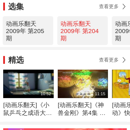
选集
查看更多
动画乐翻天
动画乐翻天
动画
2009年 第205
2009年 第204
200
期
期
期
精选
查看更多
10:52
11:15
[动画乐翻天]《小
[动画乐翻天]《神
[动画
鼠乒乓之成语大
兽金刚》第4集 长
动》
典》第13集 黄梁
毛象的复活
一梦