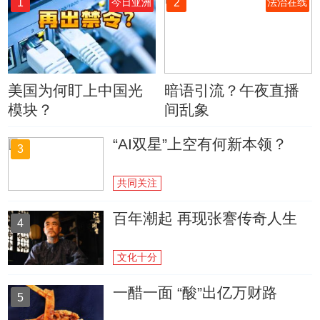
1
2
今日亚洲
法治在线
美国为何盯上中国光
暗语引流？午夜直播
模块？
间乱象
“AI双星”上空有何新本领？
3
共同关注
百年潮起 再现张謇传奇人生
4
文化十分
一醋一面 “酸”出亿万财路
5