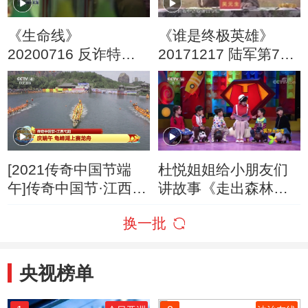
《生命线》
《谁是终极英雄》
20200716 反诈特别
20171217 陆军第77
节目 第二集
集团军某合成旅 战神
争霸（下集）
[2021传奇中国节端
杜悦姐姐给小朋友们
午]传奇中国节·江西弋
讲故事《走出森林的
阳 庆端午 龟峰湖上赛
小红帽》
换一批
龙舟
央视榜单