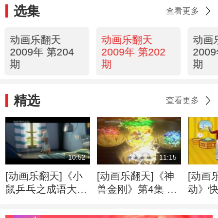
选集
查看更多
动画乐翻天
动画乐翻天
动画
2009年 第204
2009年 第202
200
期
期
期
精选
查看更多
10:52
11:15
[动画乐翻天]《小
[动画乐翻天]《神
[动画
鼠乒乓之成语大
兽金刚》第4集 长
动》
典》第13集 黄梁
毛象的复活
一梦