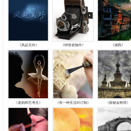
《风起关外》
《钟情老物件》
《湘西》
《老妈和艺考生》
《有一种生活叫订制》
《探秘金刚塔》