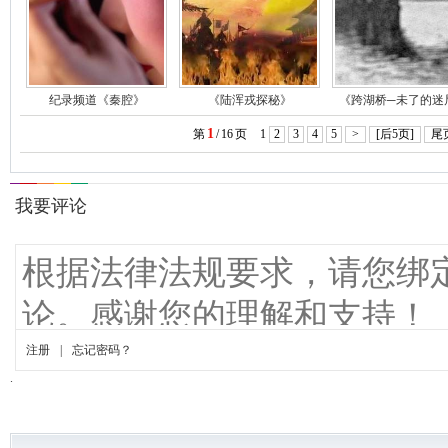
纪录频道《秦腔》
《陆浑戎探秘》
《跨湖桥─未了的迷
1
第
/
16
页
1
2
3
4
5
>
[后5页]
尾