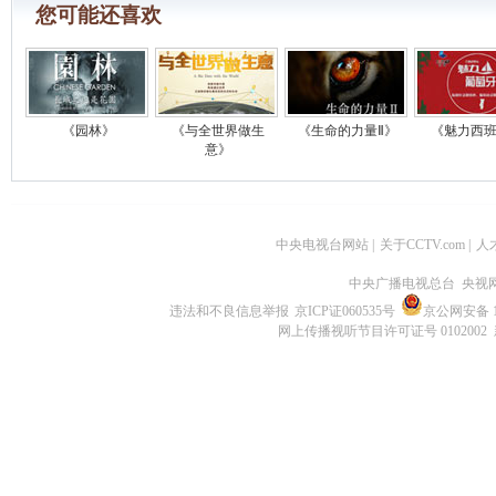
您可能还喜欢
《园林》
《与全世界做生
《生命的力量Ⅱ》
《魅力西
意》
中央电视台网站
|
关于CCTV.com
|
人
中央广播电视总台 央视
违法和不良信息举报
京ICP证060535号
京公网安备 11
网上传播视听节目许可证号 0102002