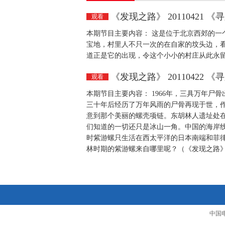
《发现之路》 20110421 
观看
本期节目主要内容： 这是位于北京西郊的一
宝地，村里人不只一次的在自家的坟头边，
道正是它的出现，令这个小小的村庄从此永留史册
《发现之路》 20110422 
观看
本期节目主要内容： 1966年，三具万年
三十年后经历了万年风雨的尸骨再现于世，
意到那个美丽的螺壳项链。东胡林人遗址处
们知道的一切还只是冰山一角。中国的海岸线长
时紫游螺只生活在西太平洋的日本南端和菲
林时期的紫游螺来自哪里呢？（《发现之路》 20
中国