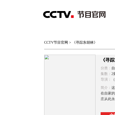
首页
直播
节目单
CCTV节目官网
> 《寻踪东胡林》
综合
新闻
财经
综艺
中文国际
体
《寻踪
分类：
自
集数：
2
导演：
（
简介：
这
在自家的
庄从此永