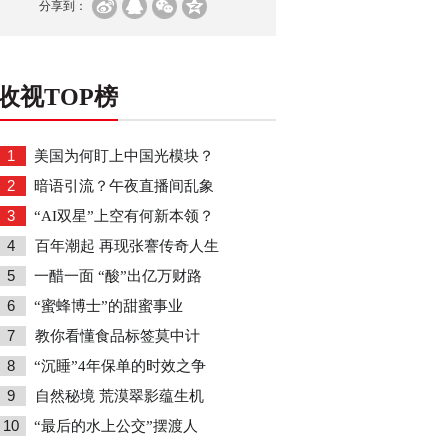
分享到：
收视TOP榜
1
美国为何盯上中国光模块？
2
暗语引流？午夜直播间乱象
3
“AI双星”上空有何新本领？
4
百年潮起 再现张謇传奇人生
5
一醋一面 “酸”出亿万财路
6
“蜜蜂博士”的甜蜜事业
7
教你看懂食品标签莫中计
8
“沉睡”4年保单的时效之争
9
自然秘境 荒漠翠影蕴生机
10
“最后的水上公交”摆渡人