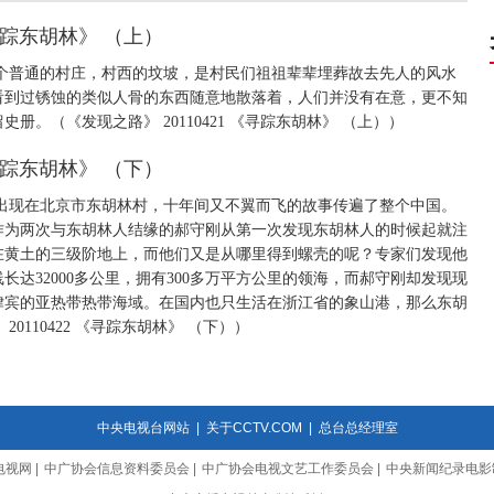
《寻踪东胡林》 （上）
个普通的村庄，村西的坟坡，是村民们祖祖辈辈埋葬故去先人的风水
看到过锈蚀的类似人骨的东西随意地散落着，人们并没有在意，更不知
。（《发现之路》 20110421 《寻踪东胡林》 （上））
《寻踪东胡林》 （下）
尸骨出现在北京市东胡林村，十年间又不翼而飞的故事传遍了整个中国。
作为两次与东胡林人结缘的郝守刚从第一次发现东胡林人的时候起就注
在黄土的三级阶地上，而他们又是从哪里得到螺壳的呢？专家们发现他
达32000多公里，拥有300多万平方公里的领海，而郝守刚却发现现
律宾的亚热带热带海域。在国内也只生活在浙江省的象山港，那么东胡
110422 《寻踪东胡林》 （下））
中央电视台网站
|
关于CCTV.COM
|
总台总经理室
电视网
|
中广协会信息资料委员会
|
中广协会电视文艺工作委员会
|
中央新闻纪录电影