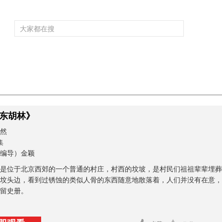
频道大全
栏目大全
片库
4K专区
听
育
电影
国防军事
电视剧
纪录
科教
戏曲
社会与法
少
东胡林》
然
集
编导）金颖
是位于北京西郊的一个普通的村庄，村西的坟坡，是村民们祖祖辈辈埋葬
坟头边，看到过锈蚀的类似人骨的东西随意地散落着，人们并没有在意，
留史册。