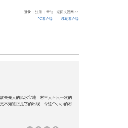
登录
|
注册
|
帮助
返回央视网
>>
PC客户端
移动客户端
音
热榜
微视频
儿
音乐
体育赛事
农业农村
故去先人的风水宝地，村里人不只一次的
更不知道正是它的出现，令这个小小的村