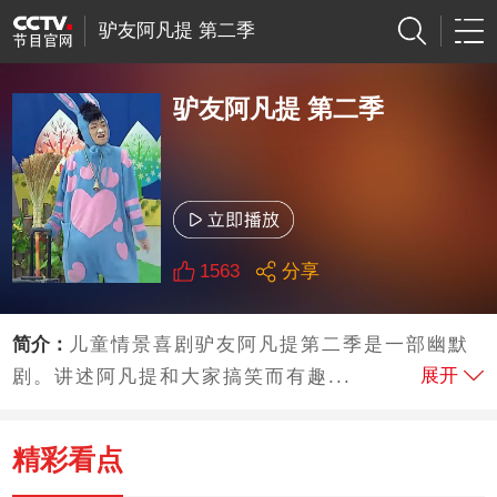
驴友阿凡提 第二季
驴友阿凡提 第二季
1563
分享
简介：
儿童情景喜剧驴友阿凡提第二季是一部幽默
展开
剧。讲述阿凡提和大家搞笑而有趣...
精彩看点