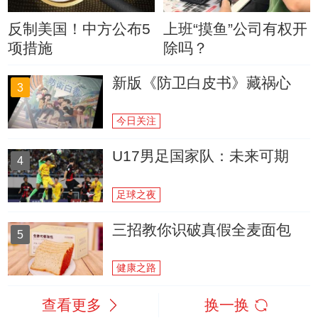
反制美国！中方公布5
上班“摸鱼”公司有权开
项措施
除吗？
新版《防卫白皮书》藏祸心
3
今日关注
U17男足国家队：未来可期
4
足球之夜
三招教你识破真假全麦面包
5
健康之路
查看更多
换一换