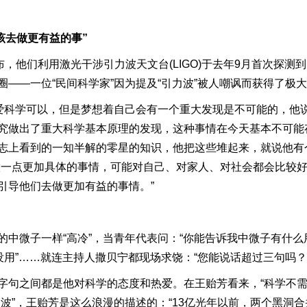
该去做更有益的事”
布，他们利用激光干涉引力波天文台(LIGO)于去年9月首次探测
——一位“民间科学家”因为提及“引力波”被人嘲讽而获得了极
热爱科学可以，但是梦想着自己会有一个重大发现是不可能的，他
究做出了重大科学基本原理的发现，这种事情在今天基本不可能存
志上看到的一知半解的零星的知识，他把这些堆起来，就说他有
做一点更加具体的事情，可能对自己、对家人、对社会都会比较
引导他们去做更加有益的事情。”
中微子一样“高冷”，当青年代表问：“你能告诉我中微子有什么用
没用”……就连主持人撒贝宁都现场求饶：“您能说话超过三句吗？
字句之间都是他对科学的态度和热爱。在王贻芳看来，“科学不需
波”，王贻芳是这么浪漫的描述的：“13亿光年以前，两个黑洞合