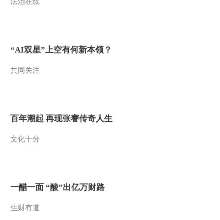
法治在线
“AI双星”上空有何新本领？
共同关注
百年潮起 再现张謇传奇人生
文化十分
一醋一面 “酸”出亿万财路
生财有道