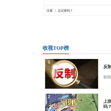
收视TOP榜
1
反
新闻
2
上
吗