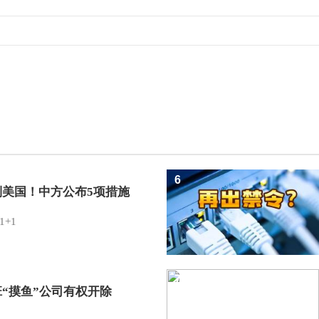
6
制美国！中方公布5项措施
1+1
7
班“摸鱼”公司有权开除
？