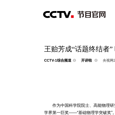
首页
直播
节目单
综合
新闻
财经
综艺
中文国际
体
王贻芳成“话题终结者”
CCTV-1综合频道
开讲啦
央视网20
作为中国科学院院士、高能物理研
学界第一巨奖——“基础物理学突破奖”