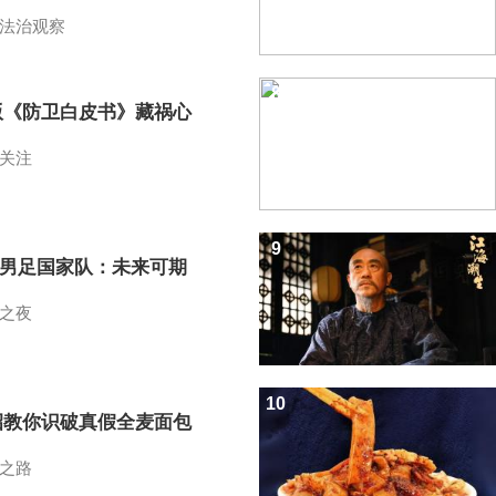
法治观察
8
版《防卫白皮书》藏祸心
关注
9
7男足国家队：未来可期
之夜
10
招教你识破真假全麦面包
之路