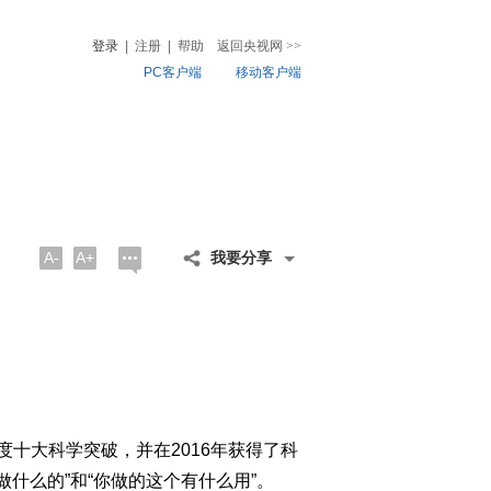
登录
|
注册
|
帮助
返回央视网
>>
PC客户端
移动客户端
音
热榜
微视频
儿
音乐
体育赛事
农业农村
A-
A+
我要分享
十大科学突破，并在2016年获得了科
什么的”和“你做的这个有什么用”。