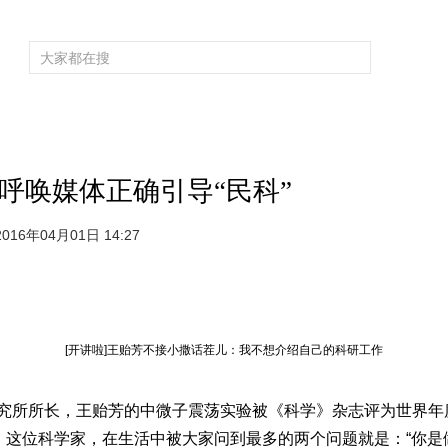
频道大全
栏目大全
片库
4K专区
听
育
电影
国防军事
电视剧
纪录
科教
戏曲
社会与法
少
 呼唤媒体正确引导“民科”
16年04月01日 14:27
[开讲啦]王贻芳不接小撒话茬儿：我不想介绍自己的科研工作
究所所长，王贻芳的中微子震荡实验被《科学》杂志评为世界年度
。这位科学家，在生活中被大家问到最多的两个问题就是：“你是做