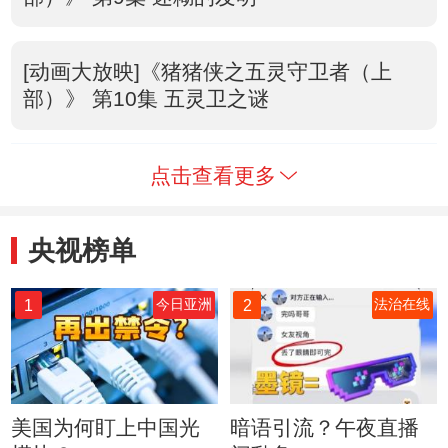
[动画大放映]《猪猪侠之五灵守卫者（上
部）》 第10集 五灵卫之谜
点击查看更多
央视榜单
1
2
今日亚洲
法治在线
美国为何盯上中国光
暗语引流？午夜直播