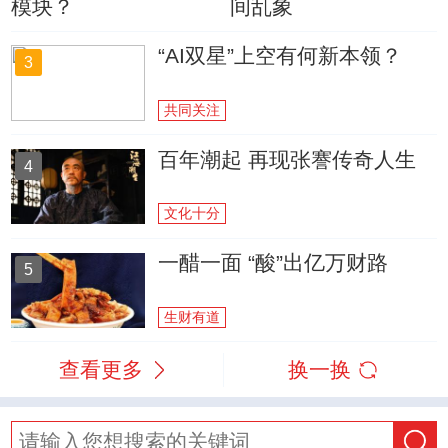
模块？
间乱象
“AI双星”上空有何新本领？
3
共同关注
百年潮起 再现张謇传奇人生
4
文化十分
一醋一面 “酸”出亿万财路
5
生财有道
查看更多
换一换